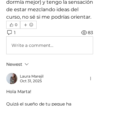
dormía mejor) y tengo la sensación 
de estar mezclando ideas del 
curso, no sé si me podrías orientar.
0
1
83
Write a comment...
Newest
Laura Marejil
Oct 31, 2025
Hola Marta! 
Quizá el sueño de tu peque ha 
empeorado un poco porque esté 
pasando la regresión todavía.
Si no consigues alargar las siestas y las 
sigue haciendo de 30-40 min. añade 
una siestas más para que aumente su 