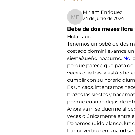
Miriam Enriquez
24 de junio de 2024
Miriam Enriquez
Bebé de dos meses llora 
Hola Laura, 
Tenemos un bebé de dos me
costado dormir llevamos una
siesta/sueño nocturno.
 No
 
porque parece que pasa de e
veces que hasta está 3 horas
cumplir con su horario diurn
Es un caos, intentamos hacer 
brazos las siestas y hacemo
porque cuando dejas de inte
Ahora ya ni se duerme al pec
veces o únicamente entra e
Ponemos ruido blanco, luz c
ha convertido en una odisea 