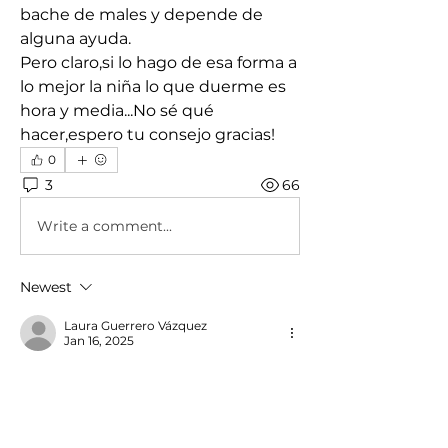
bache de males y depende de 
alguna ayuda. 
Pero claro,si lo hago de esa forma a 
lo mejor la niña lo que duerme es 
hora y media...No sé qué 
hacer,espero tu consejo gracias!
0
3
66
Write a comment...
Newest
Laura Guerrero Vázquez
Jan 16, 2025
Buenos días Laura,he estado 
observando a la niña. Creo que si acaba 
su siesta completa a las seis y la 
acuesto a las nueve,llega muy 