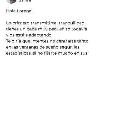
2月19日
Hola Lorena! 
Lo primero transmitirte  tranquilidad, 
tienes un bebé muy pequeñito todavía 
y os estáis adaptando.
Te diría que intentes no centrarte tanto 
en las ventanas de sueño según las 
estadísticas, si no fijarte mucho en sus 
señales de cansancio e intentar evitar 
que llegue a las señales más tardías que 
no indican que ya está demasiado 
cansado.
Por otro lado si no se duerme las 
siestas  al pecho podéis probar de otras 
maneras (porteo, carrito..) a ver si 
encontráis una forma en la que se 
duerma sin dificultad.
いいね！
返信