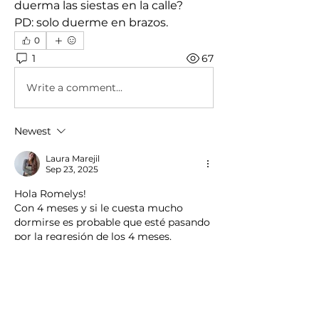
duerma las siestas en la calle?
PD: solo duerme en brazos.
0
1
67
Write a comment...
Newest
Laura Marejil
Sep 23, 2025
Hola Romelys!
Con 4 meses y si le cuesta mucho 
dormirse es probable que esté pasando 
por la regresión de los 4 meses.
Te recomiendo observar muy bien sus 
señales de cansancio para que cuando 
le pongas a dormir no esté demasiado 
cansada o todo lo contrario.
Respecto a dormir en la calle, si 