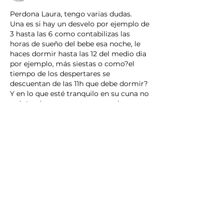
Perdona Laura, tengo varias dudas.
Una es si hay un desvelo por ejemplo de 
3 hasta las 6 como contabilizas las 
horas de sueño del bebe esa noche, le 
haces dormir hasta las 12 del medio dia 
por ejemplo, más siestas o como?el 
tiempo de los despertares se 
descuentan de las 11h que debe dormir? 
Y en lo que esté tranquilo en su cuna no 
se interviene aunque pasen varias 
horas? ( tiene 4 meses y medio y estoy 
tratando de llevar a cabo el merodo 
sleep).
Otra duda es, puede ayudar el papa por 
ejemplo alguno de los despertares 
cuando llore, que sea el quien lo coja? O 
si no tiene asociado el sueño con él no 
es aconsejable.
Y una vez consigamls reducir los 
despertares y sepa dormirse sólo 
cuando haya otra regresion por algún 