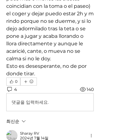
coincidian con la toma o el paseo)
el coger y dejar puedo estar 2h y m 
rindo porque no se duerme, y si lo 
dejo adormilado tras la teta o se 
pone a jugar y acaba llorando o 
llora directamente y aunque le 
acaricié, cante, o mueva no se 
calma si no le doy.
Esto es desesperante, no de por 
donde tirar.
0
4
140
댓글을 입력하세요.
최신순
Sharay RV
2024년 7월 14일