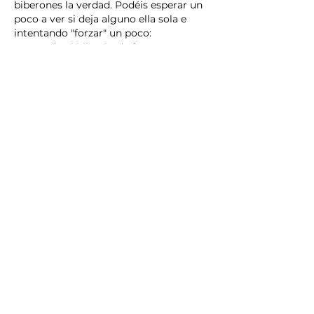
biberones la verdad. Podéis esperar un 
poco a ver si deja alguno ella sola e 
intentando "forzar" un poco:
Dadle el biberón de forma 
incómoda, que para ella no sea algo 
placentero, molestarla mucho y 
dejarla muy despierta 
La otra opción sería retirar uno si veis 
que en unas semanas no lo deja ella. 
Quitando un solo bibe primero porque 
si que podría ser que uno si lo necesite 
por hambre, y en este caso ofrecerlo en 
mitad de la noche en uno de los 
despertares que tenga si lo pide. 
Obviamente al principio será 
complicado pero tenéis que gestionarlo 
con el método igual que hasta ahora.
Enhorabuena por cierto por todo lo que 
habéis conseguido 😊
Like
Reply