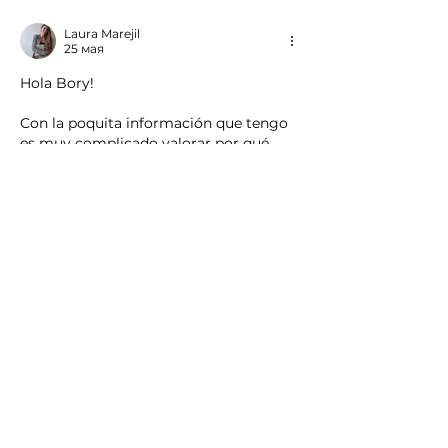
Laura Marejil
25 мая
Hola Bory!
Con la poquita información que tengo 
es muy complicado valorar por qué 
está ocurriendo.
A los 4 meses hay una regresión de 
sueño en la que los bebés suelen 
comenzar a despertarse más, incluso 
ser despertares más complicados de 
gestionar. 
Pero ya te digo me falta información 
para saber en concreto si es eso lo que 
le ocurre a tu bebé.
Лайк
Ответить
Acerca de
Comparte tu experiencia y dudas